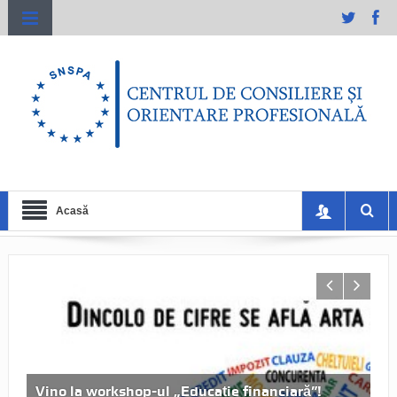
Acasă
Vino la workshop-ul „Educație financiară”!