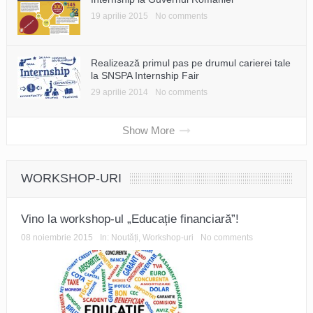
19 aprilie 2015
No comments
Realizează primul pas pe drumul carierei tale
la SNSPA Internship Fair
29 aprilie 2014
No comments
Show More
WORKSHOP-URI
Vino la workshop-ul „Educație financiară”!
08 noiembrie 2015
In:
Noutăți
,
Workshop-uri
No comments