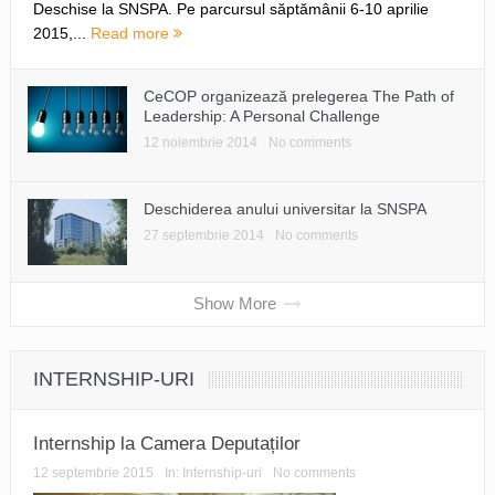
Deschise la SNSPA. Pe parcursul săptămânii 6-10 aprilie
2015,...
Read more
CeCOP organizează prelegerea The Path of
Leadership: A Personal Challenge
12 noiembrie 2014
No comments
Deschiderea anului universitar la SNSPA
27 septembrie 2014
No comments
Show More
INTERNSHIP-URI
Internship la Camera Deputaților
12 septembrie 2015
In:
Internship-uri
No comments