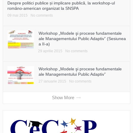
Despre politici publice și implicare publică, la workshop‐ul
româno‐american organizat la SNSPA
09 mai 2015
No comments
Workshop „Modele şi procese fundamentale
ale Managementului Public Adaptiv” (Sesiunea
a II-a)
29 aprilie 2015
No comments
Workshop „Modele şi procese fundamentale
ale Managementului Public Adaptiv”
27 ianuarie 2015
No comments
Show More