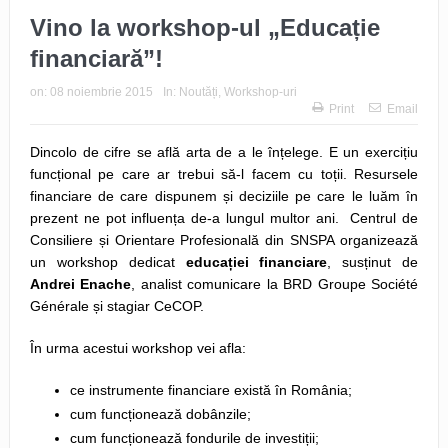
Vino la workshop-ul „Educație
financiară”!
on:
08 noiembrie 2015
In:
Noutăți
,
Workshop-uri
Print
Email
Dincolo de cifre se află arta de a le înțelege. E un exercițiu
funcțional pe care ar trebui să-l facem cu toții. Resursele
financiare de care dispunem și deciziile pe care le luăm în
prezent ne pot influența de-a lungul multor ani. Centrul de
Consiliere și Orientare Profesională din SNSPA organizează
un workshop dedicat
educației financiare
, susținut de
Andrei Enache
, analist comunicare la BRD Groupe Société
Générale și stagiar CeCOP.
În urma acestui workshop vei afla:
ce instrumente financiare există în România;
cum funcționează dobânzile;
cum funcționează fondurile de investiții;