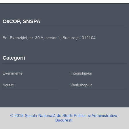
CeCOP, SNSPA
Bd. Expoziției, nr. 30 A, sector 1, București, 012104
Categorii
Evenimente
Internship-uri
Noutăți
Workshop-uri
© 2015 Școala Națională de Studii Politice și Administrative,
București.