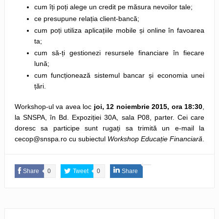
cum îți poți alege un credit pe măsura nevoilor tale;
ce presupune relația client-bancă;
cum poți utiliza aplicațiile mobile și online în favoarea
ta;
cum să-ți gestionezi resursele financiare în fiecare
lună;
cum funcționează sistemul bancar și economia unei
țări.
Workshop-ul va avea loc
joi, 12 noiembrie 2015, ora 18:30
,
la SNSPA, în Bd. Expoziției 30A, sala P08, parter. Cei care
doresc sa participe sunt rugați sa trimită un e-mail la
cecop@snspa.ro cu subiectul
Workshop Educație Financiară
.
Share
0
Tweet
0
Share